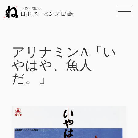
アリナミンA「い
やはや、魚人
だ。」